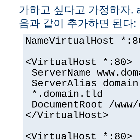
가하고 싶다고 가정하자.
음과 같이 추가하면 된다:
NameVirtualHost *:8
<VirtualHost *:80>
ServerName www.dom
ServerAlias domain
*.domain.tld
DocumentRoot /www/
</VirtualHost>
<VirtualHost *:80>