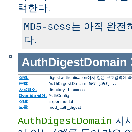
택한다.
는 아직 완전
MD5-sess
다.
AuthDigestDomain
설명:
digest authentication에서 같은 보호영역에
문법:
AuthDigestDomain
URI
[
URI
] ...
사용장소:
directory, .htaccess
Override 옵션:
AuthConfig
상태:
Experimental
모듈:
mod_auth_digest
지시
AuthDigestDomain