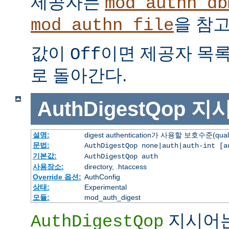
제공자는
mod_authn_db
을 참고
mod_authn_file
값이
이면 제공자 목
Off
로 돌아간다.
AuthDigestQop
지
설명:
digest authentication가 사용할 보호수준(quali
문법:
AuthDigestQop none|auth|auth-int [a
기본값:
AuthDigestQop auth
사용장소:
directory, .htaccess
Override 옵션:
AuthConfig
상태:
Experimental
모듈:
mod_auth_digest
지시어
AuthDigestQop