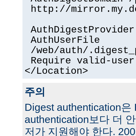
http://mirror.my.d
AuthDigestProvider
AuthUserFile
/web/auth/.digest_
Require valid-user
</Location>
주의
Digest authentication은 
authentication보다 
저가 지원해야 한다. 200