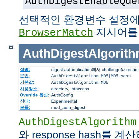
AuthDigestEnableQue
선택적인 환경변수 설정에
지시어를
BrowserMatch
AuthDigestAlgorit
설명:
digest authentication에서 challenge
문법:
AuthDigestAlgorithm MD5|MD5-sess
기본값:
AuthDigestAlgorithm MD5
사용장소:
directory, .htaccess
Override 옵션:
AuthConfig
상태:
Experimental
모듈:
mod_auth_digest
AuthDigestAlgorithm
와 response hash를