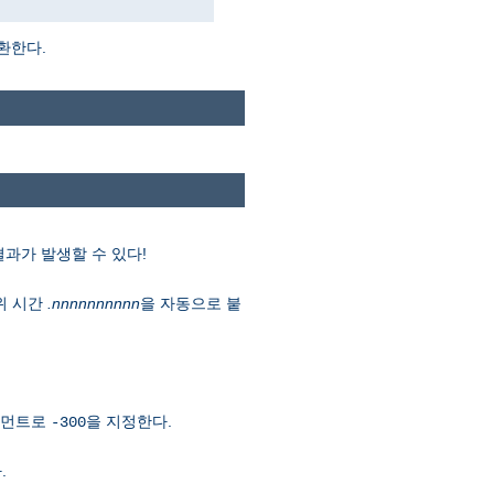
환한다.
결과가 발생할 수 있다!
위 시간
.nnnnnnnnnn
을 자동으로 붙
아규먼트로
을 지정한다.
-300
.