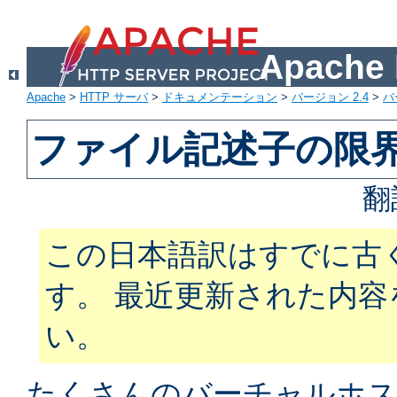
Apach
Apache
>
HTTP サーバ
>
ドキュメンテーション
>
バージョン 2.4
>
バ
ファイル記述子の限
翻
この日本語訳はすでに古
す。 最近更新された内
い。
たくさんのバーチャルホス