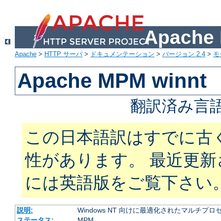
Apach
Apache
>
HTTP サーバ
>
ドキュメンテーション
>
バージョン 2.4
>
モ
Apache MPM winnt
翻訳済み言語
この日本語訳はすでに古
性があります。 最近更
には英語版をご覧下さい
説明:
Windows NT 向けに最適化されたマルチプ
ステータス:
MPM