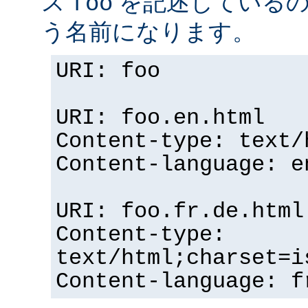
ス
を記述している
foo
う名前になります。
URI: foo
URI: foo.en.html
Content-type: text/
Content-language: e
URI: foo.fr.de.html
Content-type:
text/html;charset=i
Content-language: f