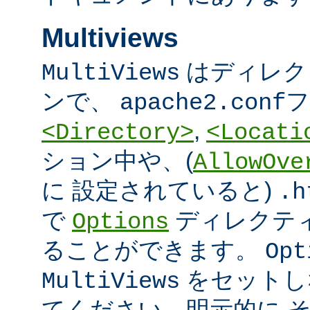
Multiviews
はディレク
MultiViews
ンで、
フ
apache2.conf
,
<Directory>
<Locati
ション中や、(
AllowOve
に 設定されていると)
.h
で
ディレクテ
Options
ることができます。
Opt
をセットし
MultiViews
てください。明示的に 