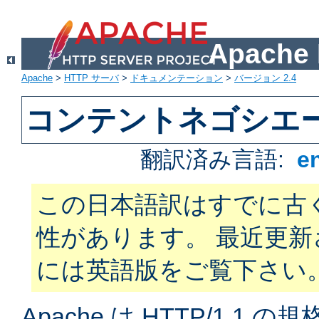
Apach
Apache
>
HTTP サーバ
>
ドキュメンテーション
>
バージョン 2.4
コンテントネゴシエ
翻訳済み言語:
e
この日本語訳はすでに古
性があります。 最近更
には英語版をご覧下さい
Apache は HTTP/1.1