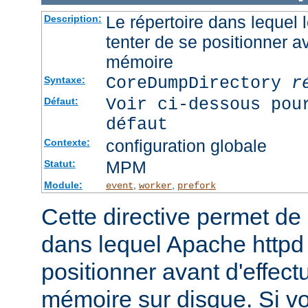
Le répertoire dans lequel
Description:
tenter de se positionner a
mémoire
CoreDumpDirectory
r
Syntaxe:
Voir ci-dessous pou
Défaut:
défaut
configuration globale
Contexte:
MPM
Statut:
Module:
,
,
event
worker
prefork
Cette directive permet de d
dans lequel Apache httpd 
positionner avant d'effect
mémoire sur disque. Si v