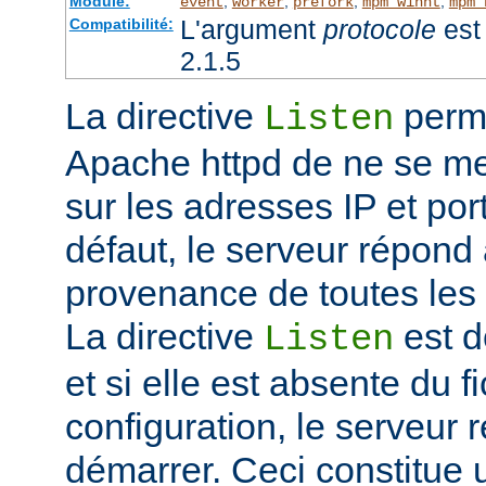
Module:
,
,
,
,
event
worker
prefork
mpm_winnt
mpm_
L'argument
protocole
est 
Compatibilité:
2.1.5
La directive
perme
Listen
Apache httpd de ne se met
sur les adresses IP et port
défaut, le serveur répond
provenance de toutes les 
La directive
est d
Listen
et si elle est absente du f
configuration, le serveur 
démarrer. Ceci constitue