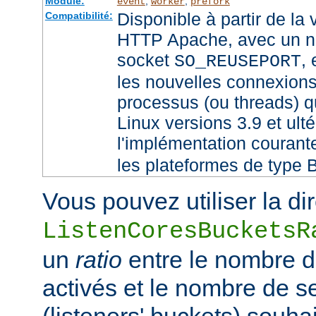
Module:
,
,
event
worker
prefork
Disponible à partir de la
Compatibilité:
HTTP Apache, avec un no
socket
,
SO_REUSEPORT
les nouvelles connexions
processus (ou threads) qu
Linux versions 3.9 et ult
l'implémentation couran
les plateformes de type 
Vous pouvez utiliser la di
ListenCoresBucketsR
un
ratio
entre le nombre 
activés et le nombre de 
(listeners' buckets) souhai