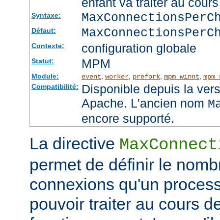
enfant va traiter au cou
MaxConnectionsPer
Syntaxe:
MaxConnectionsPerC
Défaut:
configuration globale
Contexte:
MPM
Statut:
Module:
,
,
,
,
event
worker
prefork
mpm_winnt
mpm_
Disponible depuis la ver
Compatibilité:
Apache. L'ancien nom
M
encore supporté.
La directive
MaxConnect
permet de définir le no
connexions qu'un process
pouvoir traiter au cours d