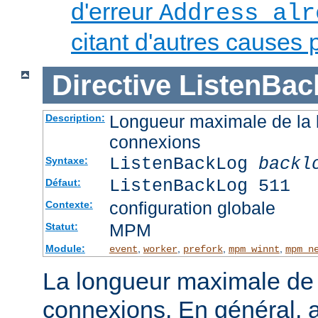
d'erreur
Address alr
citant d'autres causes 
Directive
ListenBac
Longueur maximale de la l
Description:
connexions
ListenBackLog
backl
Syntaxe:
ListenBackLog 511
Défaut:
configuration globale
Contexte:
MPM
Statut:
Module:
,
,
,
,
event
worker
prefork
mpm_winnt
mpm_n
La longueur maximale de l
connexions. En général, 