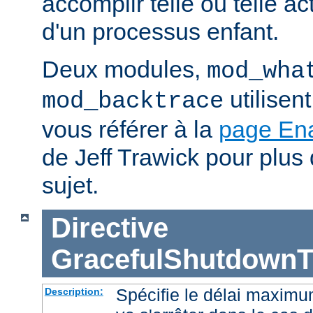
accomplir telle ou telle ac
d'un processus enfant.
Deux modules,
mod_wha
utilisen
mod_backtrace
vous référer à la
page En
de Jeff Trawick pour plus 
sujet.
Directive
GracefulShutdownT
Spécifie le délai maximu
Description: