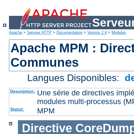
Serveu
Apache
>
Serveur HTTP
>
Documentation
>
Version 2.4
>
Modules
Apache MPM : Direct
Communes
Langues Disponibles:
d
Une série de directives impl
Description:
modules multi-processus (
MPM
Statut:
Directive
CoreDump