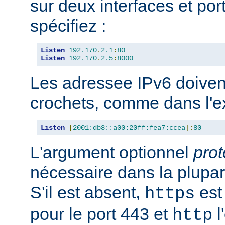
sur deux interfaces et port
spécifiez :
Listen
192.170
.
2.1
:
80
Listen
192.170
.
2.5
:
8000
Les adressee IPv6 doiven
crochets, comme dans l'e
Listen
[
2001:db8::a00:20ff:fea7:ccea
]:
80
L'argument optionnel
prot
nécessaire dans la plupar
S'il est absent,
est 
https
pour le port 443 et
l
http