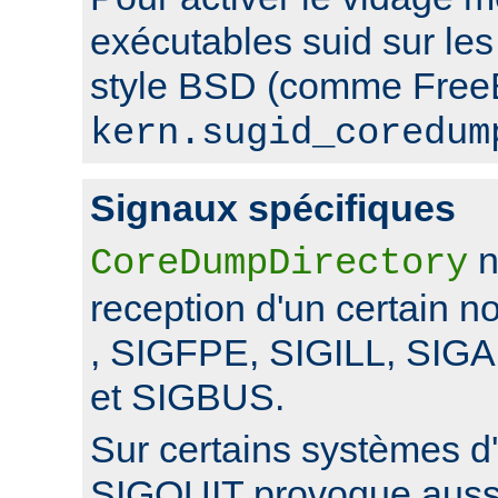
exécutables suid sur le
style BSD (comme FreeB
kern.sugid_coredum
Signaux spécifiques
n
CoreDumpDirectory
reception d'un certain 
, SIGFPE, SIGILL, SI
et SIGBUS.
Sur certains systèmes d'
SIGQUIT provoque auss