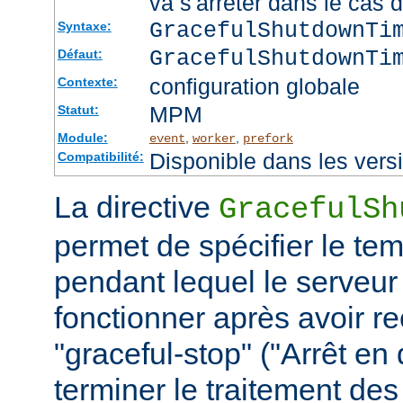
va s'arrêter dans le cas 
GracefulShutdownTi
Syntaxe:
GracefulShutdownTi
Défaut:
configuration globale
Contexte:
MPM
Statut:
Module:
,
,
event
worker
prefork
Disponible dans les vers
Compatibilité:
La directive
GracefulSh
permet de spécifier le te
pendant lequel le serveur
fonctionner après avoir re
"graceful-stop" ("Arrêt en
terminer le traitement de