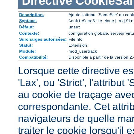
Directive
CookieSa
Description:
Ajoute l'attribut 'SameSite' au cook
Syntaxe:
CookieSameSite None|Lax|Str
Défaut:
unset
Contexte:
configuration globale, serveur virtu
Surcharges autorisées:
FileInfo
Statut:
Extension
Module:
mod_usertrack
Compatibilité:
Disponible à partir de la version
Lorsque cette directive est
'Lax', ou 'Strict', l'attribu
au cookie de traçage avec
correspondante. Cet attri
navigateurs de quelle man
traiter le cookie lorsqu'i