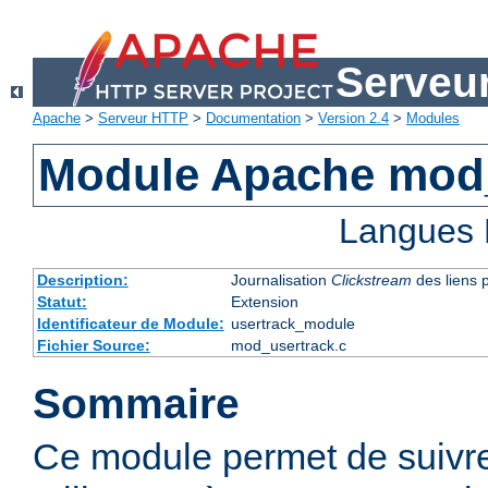
Serveu
Apache
>
Serveur HTTP
>
Documentation
>
Version 2.4
>
Modules
Module Apache mod
Langues 
Description:
Journalisation
Clickstream
des liens p
Statut:
Extension
Identificateur de Module:
usertrack_module
Fichier Source:
mod_usertrack.c
Sommaire
Ce module permet de suivre