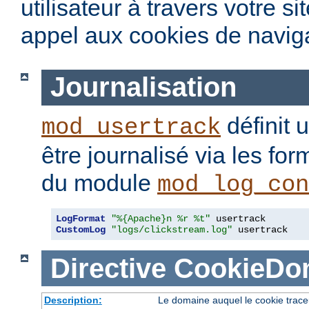
utilisateur à travers votre s
appel aux cookies de naviga
Journalisation
définit 
mod_usertrack
être journalisé via les fo
du module
mod_log_con
LogFormat
"%{Apache}n %r %t"
CustomLog
"logs/clickstream.log"
 usertrack
Directive
CookieDo
Description:
Le domaine auquel le cookie trace