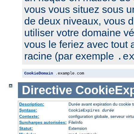
vous vous situez sous u
de deux niveaux, vous 
utiliser votre domaine v
vous le feriez avec tout
racine (par exemple
.e
CookieDomain
.
example
.
com
Directive
CookieExp
Description:
Durée avant expiration du cookie 
Syntaxe:
CookieExpires
durée
Contexte:
configuration globale, serveur virtu
Surcharges autorisées:
FileInfo
Statut:
Extension