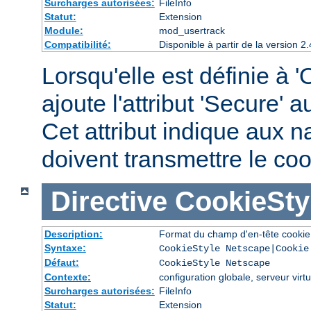
Surcharges autorisées:
FileInfo
Statut:
Extension
Module:
mod_usertrack
Compatibilité:
Disponible à partir de la version
Lorsqu'elle est définie à '
ajoute l'attribut 'Secure' 
Cet attribut indique aux n
doivent transmettre le c
Directive
CookieSty
Description:
Format du champ d'en-tête cookie
Syntaxe:
CookieStyle Netscape|Cookie
Défaut:
CookieStyle Netscape
Contexte:
configuration globale, serveur virtu
Surcharges autorisées:
FileInfo
Statut:
Extension