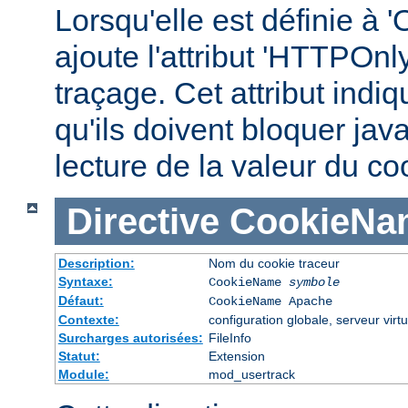
Lorsqu'elle est définie à '
ajoute l'attribut 'HTTPOnl
traçage. Cet attribut indi
qu'ils doivent bloquer jav
lecture de la valeur du co
Directive
CookieNa
Description:
Nom du cookie traceur
Syntaxe:
CookieName
symbole
Défaut:
CookieName Apache
Contexte:
configuration globale, serveur virtu
Surcharges autorisées:
FileInfo
Statut:
Extension
Module:
mod_usertrack