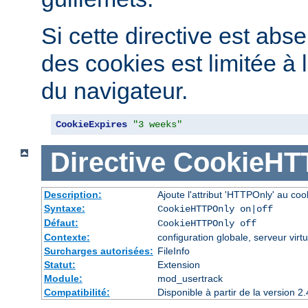
Si cette directive est abse
des cookies est limitée à 
du navigateur.
CookieExpires
"3 weeks"
Directive
CookieHT
Description:
Ajoute l'attribut 'HTTPOnly' au coo
Syntaxe:
CookieHTTPOnly on|off
Défaut:
CookieHTTPOnly off
Contexte:
configuration globale, serveur virtu
Surcharges autorisées:
FileInfo
Statut:
Extension
Module:
mod_usertrack
Compatibilité:
Disponible à partir de la version