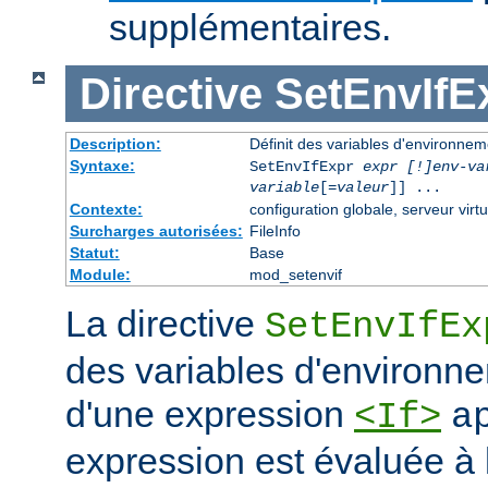
supplémentaires.
Directive
SetEnvIfE
Description:
Définit des variables d'environne
Syntaxe:
SetEnvIfExpr
expr [!]env-va
variable
[=
valeur
]] ...
Contexte:
configuration globale, serveur virtu
Surcharges autorisées:
FileInfo
Statut:
Base
Module:
mod_setenvif
La directive
SetEnvIfEx
des variables d'environne
d'une expression
<If>
a
expression est évaluée à l'