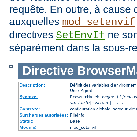
requête. En outre, à cause 
auxquelles
mod_setenvif
directives
ne son
SetEnvIf
séparément dans la sous-re
Directive
BrowserM
Description:
Définit des variables d'environne
User-Agent
Syntaxe:
BrowserMatch
regex [!]env-v
variable
[=
valeur
]] ...
Contexte:
configuration globale, serveur virtu
Surcharges autorisées:
FileInfo
Statut:
Base
Module:
mod_setenvif