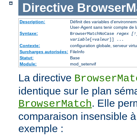
Directive
BrowserM
Description:
Définit des variables d'environne
User-Agent sans tenir compte de l
Syntaxe:
BrowserMatchNoCase
regex [!
variable
[=
valeur
]] ...
Contexte:
configuration globale, serveur virtu
Surcharges autorisées:
FileInfo
Statut:
Base
Module:
mod_setenvif
La directive
BrowserMat
identique sur le plan séma
. Elle pe
BrowserMatch
comparaison insensible à
exemple :