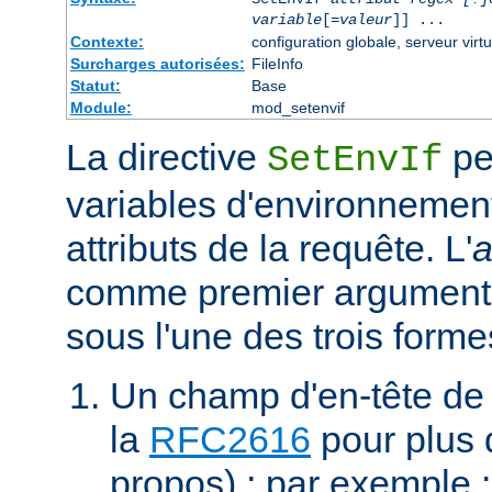
variable
[=
valeur
]] ...
Contexte:
configuration globale, serveur virtu
Surcharges autorisées:
FileInfo
Statut:
Base
Module:
mod_setenvif
La directive
pe
SetEnvIf
variables d'environnement
attributs de la requête. L'
a
comme premier argument 
sous l'une des trois forme
Un champ d'en-tête de
la
RFC2616
pour plus d
propos) ; par exemple 