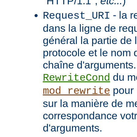
"HTTP/1.1",
etc...
)
- la 
Request_URI
dans la ligne de req
général la partie de 
protocole et le nom 
chaîne d'arguments. 
du m
RewriteCond
pour 
mod_rewrite
sur la manière de me
correspondance vot
d'arguments.