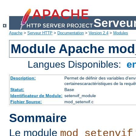
Serveu
Apache
>
Serveur HTTP
>
Documentation
>
Version 2.4
>
Modules
Module Apache mod_
Langues Disponibles:
e
Description:
Permet de définir des variables d'en
certainescaractéristiques de la requê
Statut:
Base
Identificateur de Module:
setenvif_module
Fichier Source:
mod_setenvif.c
Sommaire
Le module
mod_setenvif