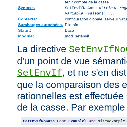
tenir compte de la casse
Syntaxe:
SetEnvIfNoCase
attribut reg
variable
[=
valeur
]] ...
Contexte:
configuration globale, serveur virtu
Surcharges autorisées:
FileInfo
Statut:
Base
Module:
mod_setenvif
La directive
SetEnvIfNo
d'un point de vue sémanti
, et ne s'en dis
SetEnvIf
que la comparaison des 
rationnelles est effectuée
de la casse. Par exemple 
SetEnvIfNoCase
Host
Example
\.
Org
 site
=
example