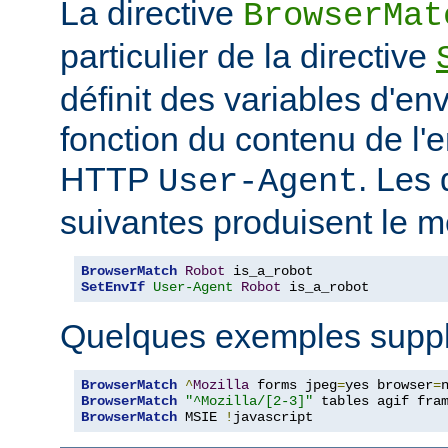
La directive
BrowserMat
particulier de la directive
définit des variables d'e
fonction du contenu de l'
HTTP
. Les 
User-Agent
suivantes produisent le m
BrowserMatch
Robot
SetEnvIf
User-Agent
Robot
 is_a_robot
Quelques exemples suppl
BrowserMatch
^
Mozilla
 forms jpeg
=
yes browser
=
BrowserMatch
"^Mozilla/[2-3]"
BrowserMatch
 MSIE 
!
javascript