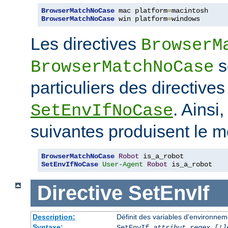
BrowserMatchNoCase
 mac platform
=
BrowserMatchNoCase
 win platform
=
windows
Les directives
BrowserM
s
BrowserMatchNoCase
particuliers des directive
. Ainsi
SetEnvIfNoCase
suivantes produisent le m
BrowserMatchNoCase
Robot
SetEnvIfNoCase
User-Agent
Robot
 is_a_robot
Directive
SetEnvIf
Description:
Définit des variables d'environneme
Syntaxe:
SetEnvIf
attribut regex [!]