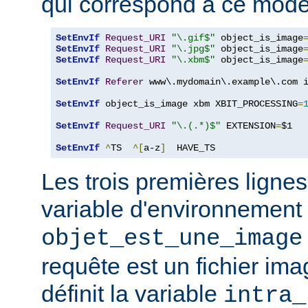
qui correspond à ce modè
SetEnvIf
Request_URI
"\.gif$"
 object_is_image
SetEnvIf
Request_URI
"\.jpg$"
 object_is_image
SetEnvIf
Request_URI
"\.xbm$"
 object_is_image
SetEnvIf
Referer
 www\.mydomain\.example\.com i
SetEnvIf
 object_is_image xbm XBIT_PROCESSING
=
SetEnvIf
Request_URI
"\.(.*)$"
 EXTENSION
=
$1

SetEnvIf
^
TS  
^[
a-z
]
  HAVE_TS
Les trois premières lignes
variable d'environnement
objet_est_une_image
requête est un fichier ima
définit la variable
intra_