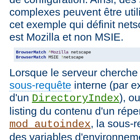
complexes peuvent être uti
cet exemple qui définit nets
est Mozilla et non MSIE.
BrowserMatch
^
Mozilla
BrowserMatch
 MSIE 
!
netscape
Lorsque le serveur cherche
sous-requête
interne (par e
d'un
), o
DirectoryIndex
listing du contenu d'un répe
, la sous-
mod_autoindex
des variables d'environneme