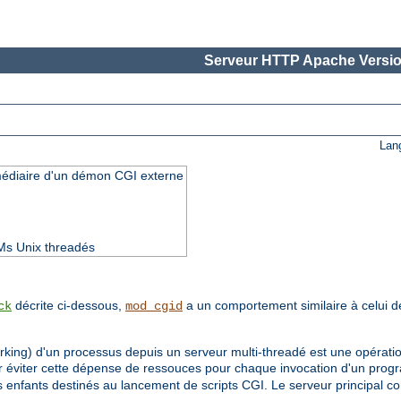
Serveur HTTP Apache Versio
Lan
rmédiaire d'un démon CGI externe
Ms Unix threadés
décrite ci-dessous,
a un comportement similaire à celui 
ck
mod_cgid
orking) d'un processus depuis un serveur multi-threadé est une opérati
ur éviter cette dépense de ressouces pour chaque invocation d'un pr
enfants destinés au lancement de scripts CGI. Le serveur principal