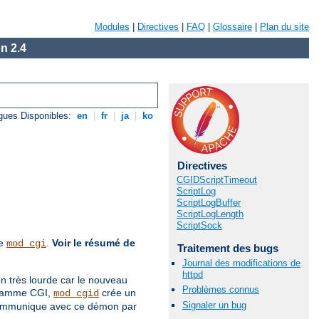
Modules
|
Directives
|
FAQ
|
Glossaire
|
Plan du site
n 2.4
gues Disponibles:
en
|
fr
|
ja
|
ko
Directives
CGIDScriptTimeout
ScriptLog
ScriptLogBuffer
ScriptLogLength
ScriptSock
de
.
Voir le résumé de
mod_cgi
Traitement des bugs
Journal des modifications de
httpd
on très lourde car le nouveau
Problèmes connus
ogramme CGI,
crée un
mod_cgid
Signaler un bug
 communique avec ce démon par