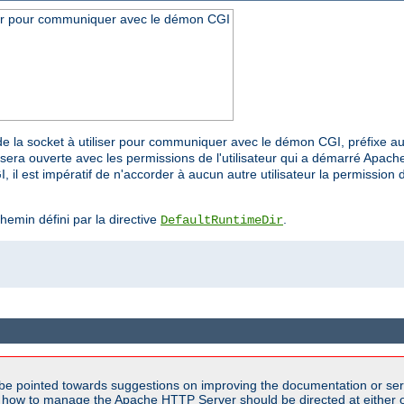
iser pour communiquer avec le démon CGI
r de la socket à utiliser pour communiquer avec le démon CGI, préfixe a
sera ouverte avec les permissions de l'utilisateur qui a démarré Apache
 il est impératif de n'accorder à aucun autre utilisateur la permission d
chemin défini par la directive
.
DefaultRuntimeDir
be pointed towards suggestions on improving the documentation or ser
n how to manage the Apache HTTP Server should be directed at either ou