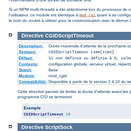
l'intermédiaire d'une socket de domaine unix.
Si un MPM multi-threadé a été sélectionné lors du processus de com
l'utilisateur, ce module est identique à
quant à sa configur
mod_cgi
le nom du socket à utiliser pour la communication avec le démon 
Directive
CGIDScriptTimeout
Description:
Durée maximale d'attente de la prochaine 
Syntaxe:
CGIDScriptTimeout
time
[s|ms]
Défaut:
Si non définie ou définie à 0, val
Contexte:
configuration globale, serveur virtuel, répert
Statut:
Base
Module:
mod_cgid
Compatibilité:
Disponible à partir de la version 2.4.10 du 
Cette directive permet de limiter la durée d'attente avant l
programme CGI se terminent.
Exemple
CGIDScriptTimeout
20
Directive
ScriptSock