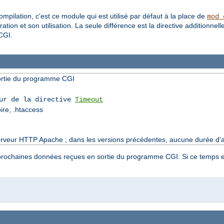
pilation, c'est ce module qui est utilisé par défaut à la place de
mod_
ation et son utilisation. La seule différence est la directive additionnell
CGI.
sortie du programme CGI
eur de la directive
Timeout
oire, .htaccess
serveur HTTP Apache ; dans les versions précédentes, aucune durée d'att
es prochaines données reçues en sortie du programme CGI. Si ce temps e