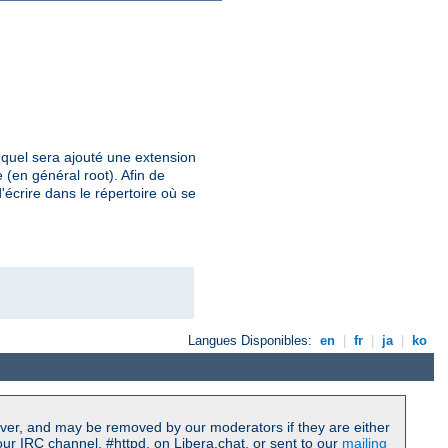
uquel sera ajouté une extension
 (en général root). Afin de
'écrire dans le répertoire où se
Langues Disponibles:
en
|
fr
|
ja
|
ko
ver, and may be removed by our moderators if they are either
r IRC channel, #httpd, on Libera.chat, or sent to our
mailing