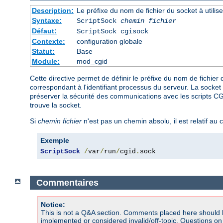
Description:
Le préfixe du nom de fichier du socket à util
Syntaxe:
ScriptSock
chemin fichier
Défaut:
ScriptSock cgisock
Contexte:
configuration globale
Statut:
Base
Module:
mod_cgid
Cette directive permet de définir le préfixe du nom de fichie
correspondant à l'identifiant processus du serveur. La socket 
préserver la sécurité des communications avec les scripts CGI,
trouve la socket.
Si
chemin fichier
n'est pas un chemin absolu, il est relatif au 
Exemple
ScriptSock
/
var
/
run
/
cgid
.
sock
Commentaires
Notice:
This is not a Q&A section. Comments placed here should 
implemented or considered invalid/off-topic. Questions o