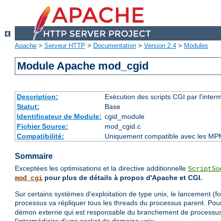
Apache
>
Serveur HTTP
>
Documentation
>
Version 2.4
>
Modules
Module Apache mod_cgid
Description:
Exécution des scripts CGI par l'inte
Statut:
Base
Identificateur de Module:
cgid_module
Fichier Source:
mod_cgid.c
Compatibilité:
Uniquement compatible avec les MP
Sommaire
Exceptées les optimisations et la directive additionnelle
ScriptSo
pour plus de détails à propos d'Apache et CGI.
mod_cgi
Sur certains systèmes d'exploitation de type unix, le lancement (f
processus va répliquer tous les threads du processus parent. Po
démon externe qui est responsable du branchement de processus 